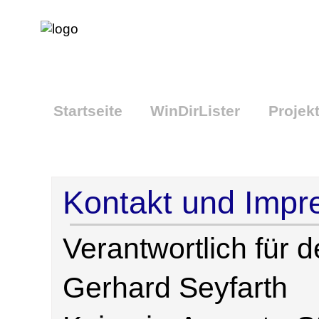
2.0
[So
Startseite
WinDirLister
Projek
Kontakt und Imp
Verantwortlich für d
Gerhard Seyfarth